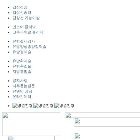
갑상선암
갑상선종양
갑상선 기능이상
엔코어 클리닉
고주파치료 클리닉
유방절제검사
유방양성종양절제술
유방절제술
유방확대술
유방축소술
지방흡입술
공지사항
자주묻는질문
유앤맘 상담
온라인예약