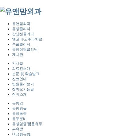
유앤맘외과
유방클리닉
갑상선클리닉
엔코어/고주파치료
수술클리닉
유방성형클리닉
게시판
인사말
의료진소개
논문 및 학술발표
진료안내
병원둘러보기
찾아오시는길
장비소개
유방암
유방멍울
유방통증
유두분비
유방염증/함몰유두
부유방
여성형유방