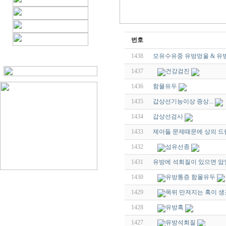
번호
1438
모유수유중 유방멍울 & 유방
1437
건강검진
1436
함몰유두
1435
갑상선기능이상 증상...
1434
갑상선검사
1433
제아들 문제때문에 상의 
1432
섬유선종
1431
유방에 석회질이 있으면 
1430
유방통증 함몰유두
1429
목뒤 만져지는 혹이 
1428
유방혹
1427
유방석회질