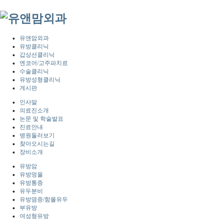
유앤맘외과
유방클리닉
갑상선클리닉
엔코어/고주파치료
수술클리닉
유방성형클리닉
게시판
인사말
의료진소개
논문 및 학술발표
진료안내
병원둘러보기
찾아오시는길
장비소개
유방암
유방멍울
유방통증
유두분비
유방염증/함몰유두
부유방
여성형유방