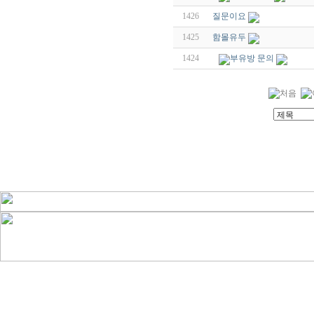
1426
질문이요
1425
함몰유두
1424
부유방 문의