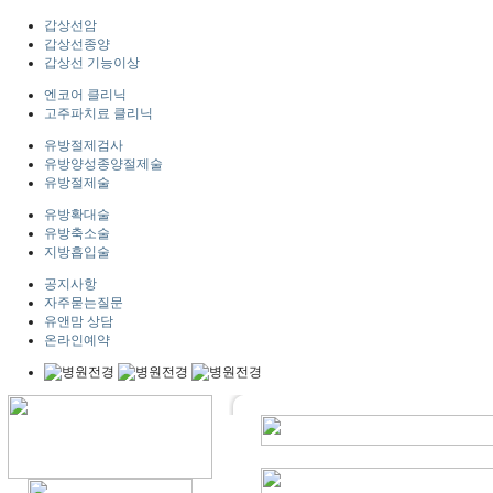
갑상선암
갑상선종양
갑상선 기능이상
엔코어 클리닉
고주파치료 클리닉
유방절제검사
유방양성종양절제술
유방절제술
유방확대술
유방축소술
지방흡입술
공지사항
자주묻는질문
유앤맘 상담
온라인예약