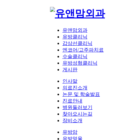
유앤맘외과
유방클리닉
갑상선클리닉
엔코어/고주파치료
수술클리닉
유방성형클리닉
게시판
인사말
의료진소개
논문 및 학술발표
진료안내
병원둘러보기
찾아오시는길
장비소개
유방암
유방멍울