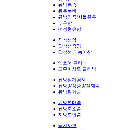
유방통증
유두분비
유방염증/함몰유두
부유방
여성형유방
갑상선암
갑상선종양
갑상선 기능이상
엔코어 클리닉
고주파치료 클리닉
유방절제검사
유방양성종양절제술
유방절제술
유방확대술
유방축소술
지방흡입술
공지사항