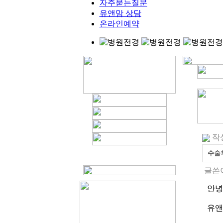
자주묻는질문
유앤맘 상담
온라인예약
작성
수술
글쓴이
안녕
유앤