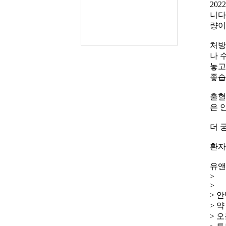
20
니다
량이
처방
나 
놓고
좋습
출혈
은 
더 
환자
유앤
>
>
> 
> 
> 