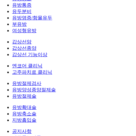
유방통증
유두분비
유방염증/함몰유두
부유방
여성형유방
갑상선암
갑상선종양
갑상선 기능이상
엔코어 클리닉
고주파치료 클리닉
유방절제검사
유방양성종양절제술
유방절제술
유방확대술
유방축소술
지방흡입술
공지사항