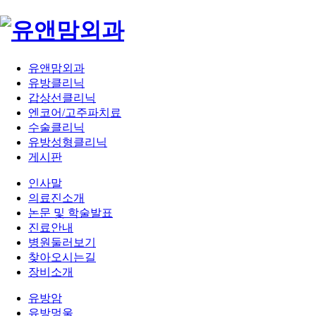
유앤맘외과
유방클리닉
갑상선클리닉
엔코어/고주파치료
수술클리닉
유방성형클리닉
게시판
인사말
의료진소개
논문 및 학술발표
진료안내
병원둘러보기
찾아오시는길
장비소개
유방암
유방멍울