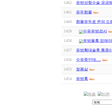
1462
유방성형수술 궁금해
1461
유두함몰
1460
함몰유두로 문의 드
1459
수유유방검사
1458
유방물혹 없애야
1457
유방확대술후 통증이.
1456
수유중인데.....
1455
젖몸살
1454
유방혹